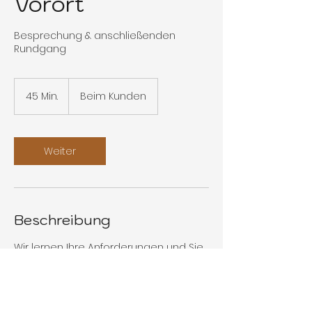
Vorort
Besprechung & anschließenden
Rundgang
45 Min.
4
Beim Kunden
5
M
i
n
Weiter
.
Beschreibung
Wir lernen Ihre Anforderungen und Sie
unsere Leistungen kennen. Im
Anschluss werden mögliche Standorte
geprüft und gemessen.